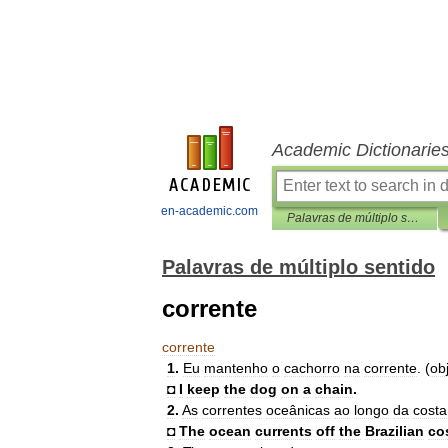
Academic Dictionarie
en-academic.com
Palavras de múltiplo sentido
Palavras de múltiplo sentido
corrente
corrente
1
.
Eu
mantenho
o
cachorro
na
corrente
. (
ob
◘
I
keep
the
dog
on
a
chain
.
2
.
As
correntes
oceânicas
ao
longo
da
costa
◘
The
ocean
currents
off
the
Brazilian
co