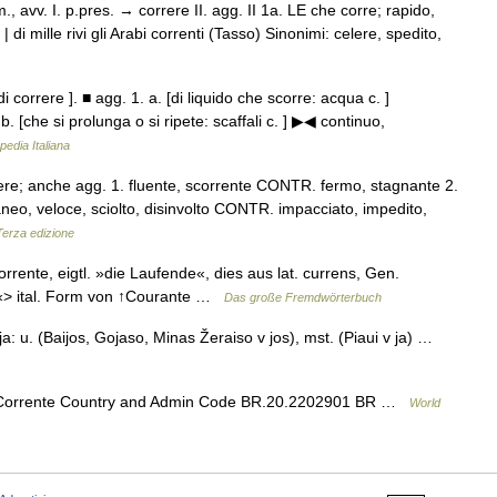
., avv. I. p.pres. → correre II. agg. II 1a. LE che corre; rapido,
 di mille rivi gli Arabi correnti (Tasso) Sinonimi: celere, spedito,
i correre ]. ■ agg. 1. a. [di liquido che scorre: acqua c. ]
 [che si prolunga o si ripete: scaffali c. ] ▶◀ continuo,
pedia Italiana
rere; anche agg. 1. fluente, scorrente CONTR. fermo, stagnante 2.
ntaneo, veloce, sciolto, disinvolto CONTR. impacciato, impedito,
Terza edizione
 corrente, eigtl. »die Laufende«, dies aus lat. currens, Gen.
fen«> ital. Form von ↑Courante …
Das große Fremdwörterbuch
a: u. (Baijos, Gojaso, Minas Žeraiso v jos), mst. (Piaui v ja) …
Corrente Country and Admin Code BR.20.2202901 BR …
World