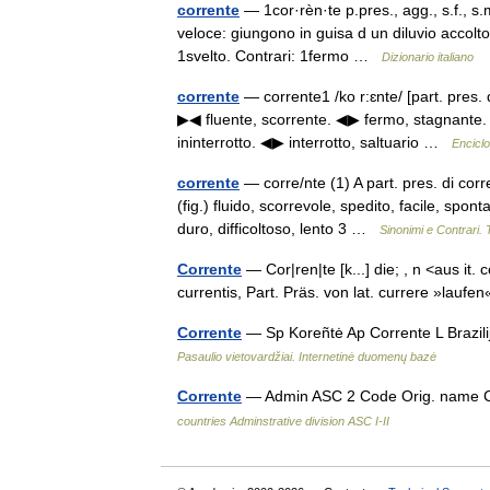
corrente
— 1cor·rèn·te p.pres., agg., s.f., s.m
veloce: giungono in guisa d un diluvio accolto |
1svelto. Contrari: 1fermo …
Dizionario italiano
corrente
— corrente1 /ko r:ɛnte/ [part. pres. d
▶◀ fluente, scorrente. ◀▶ fermo, stagnante. b.
ininterrotto. ◀▶ interrotto, saltuario …
Enciclo
corrente
— corre/nte (1) A part. pres. di cor
(fig.) fluido, scorrevole, spedito, facile, spo
duro, difficoltoso, lento 3 …
Sinonimi e Contrari. 
Corrente
— Cor|ren|te [k...] die; , n <aus it.
currentis, Part. Präs. von lat. currere »lau
Corrente
— Sp Koreñtė Ap Corrente L Brazilij
Pasaulio vietovardžiai. Internetinė duomenų bazė
Corrente
— Admin ASC 2 Code Orig. name 
countries Adminstrative division ASC I-II