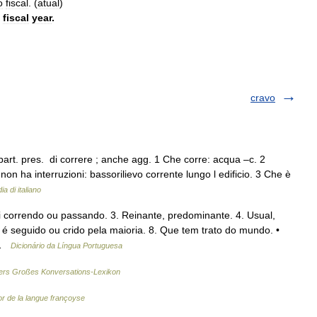
o
fiscal
. (
atual
)
fiscal
year
.
cravo
part. pres. di correre ; anche agg. 1 Che corre: acqua –c. 2
 non ha interruzioni: bassorilievo corrente lungo l edificio. 3 Che è
a di italiano
i correndo ou passando. 3. Reinante, predominante. 4. Usual,
ue é seguido ou crido pela maioria. 8. Que tem trato do mundo. •
… …
Dicionário da Língua Portuguesa
rs Großes Konversations-Lexikon
r de la langue françoyse