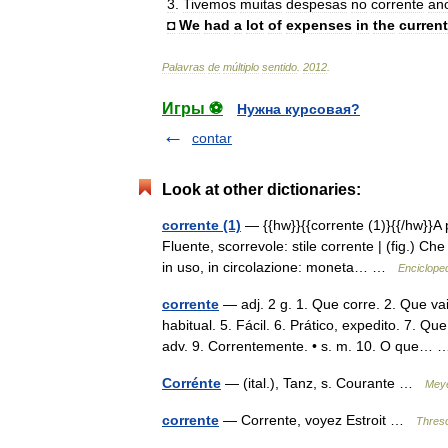
3
.
Tivemos
muitas
despesas
no
corrente
an
◘
We
had
a
lot
of
expenses
in
the
current
Palavras
de
múltiplo
sentido
.
2012
.
Игры ⚽
Нужна курсовая?
contar
Look at other dictionaries:
corrente (1)
— {{hw}}{{corrente (1)}{{/hw}}A 
Fluente, scorrevole: stile corrente | (fig.) Che
in uso, in circolazione: moneta… …
Enciclopedi
corrente
— adj. 2 g. 1. Que corre. 2. Que va
habitual. 5. Fácil. 6. Prático, expedito. 7. Q
adv. 9. Correntemente. • s. m. 10. O que
Corrénte
— (ital.), Tanz, s. Courante …
Meye
corrente
— Corrente, voyez Estroit …
Threso