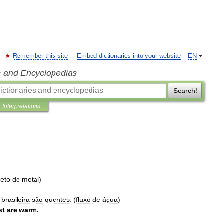
Remember this site
Embed dictionaries into your website
EN
s and Encyclopedias
Search!
Interpretations
jeto
de
metal
)
brasileira
são
quentes
. (
fluxo
de
água
)
st
are
warm
.